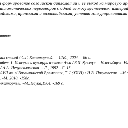
 формирование согдийской дипломатии и ее выход на мировую аре
дипломатических переговоров с одной из могущественных империй 
айскими, иранскими и византийскими, успешно конкури­ровавшим
зантия
ких степей / С.Г. Кляшторный. – СПб., 2004. –
86 с.
Тибет.
I
.
Исто­рия и культура востока Азии / Б.И. Кузнецов. - Новосибирск: На
А.А. Иеруасалимская. - Л., 1992. -С. 13.
V-VII
вв. // Византийский Временник, Т.
I (XXVI) / Н.В. Пигулевская.
–М.:
 -М. 2010. -
158с.
Кляшторный. –М.:Наука,1964. -
169 с.