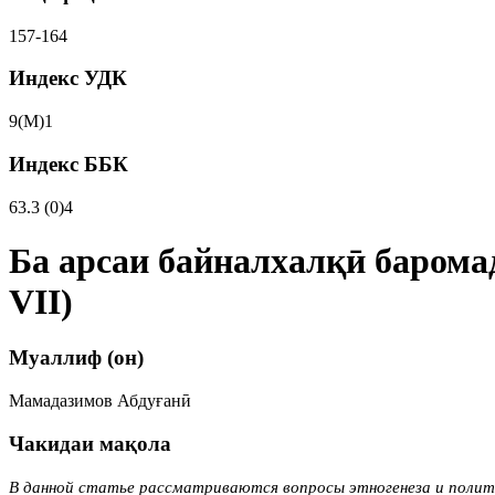
157-164
Индекс УДК
9(М)1
Индекс ББК
63.3 (0)4
Ба арсаи байналхалқӣ барома
VII)
Муаллиф (он)
Мамадазимов Абдуғанӣ
Чакидаи мақола
В данной статье рассматриваются вопросы этногенеза и политог