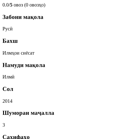
0.0/
5
овоз (0 овозҳо)
Забони мақола
Русӣ
Бахш
Илмҳои сиёсат
Намуди мақола
Илмӣ
Сол
2014
Шумораи маҷалла
3
Саҳифаҳо