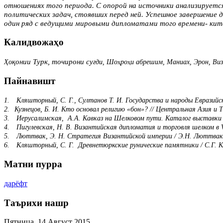
отношениях того периода. С опорой на источники анализируется
политических задач, стоявших перед ней. Успешное завершение 
один ряд с ведущими мировыми дипломатами того времени- кит
Калидвожаҳо
қонии Турк, точирони су
Ҳо
ғди, Шо
ро
и абрешим, Маниах, Эрон, Ви
ҳ
ҳ
Пайнавишт
1.
Кляшторный, С. Г., Султанов Т. И. Государства и народы Евразийс
2.
Кузнецов, Б. И. Кто основал религию
«бон»? // Центральная Азия и 
3.
Иерусалимская, А.А. Кавказ на Шелковом пути. Каталог выставки / 
4.
Пигулевская, Н. В. Византийская дипломатия и торговля шелком в
5.
Люттвак, Э. Н. Стратегия Византийской империи / Э.Н. Люттвак.
6.
Кляшторный, С. Г. Древнетюркские рунические памятники / С.Г. 
Матни пурра
дарёфт
Таърихи нашр
Пятница, 14 Август 2015