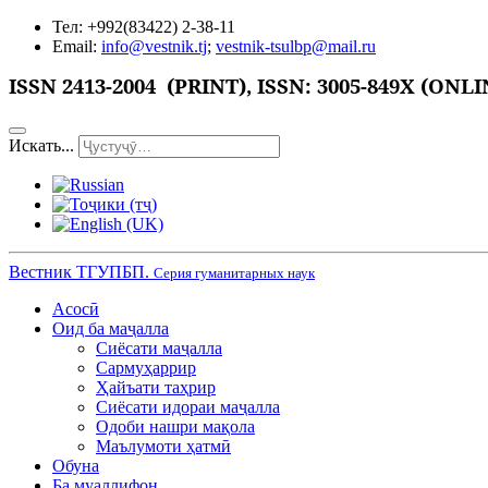
Тел: +992(83422) 2-38-11
Email:
info@vestnik.tj
;
vestnik-tsulbp@mail.ru
ISSN
2413-2004 (PRINT),
ISSN: 3005-849X (ONLI
Искать...
Вестник ТГУПБП.
Серия гуманитарных наук
Асосӣ
Оид ба маҷалла
Сиёсати маҷалла
Сармуҳаррир
Ҳайъати таҳрир
Сиёсати идораи маҷалла
Одоби нашри мақола
Маълумоти ҳатмӣ
Обуна
Ба муаллифон