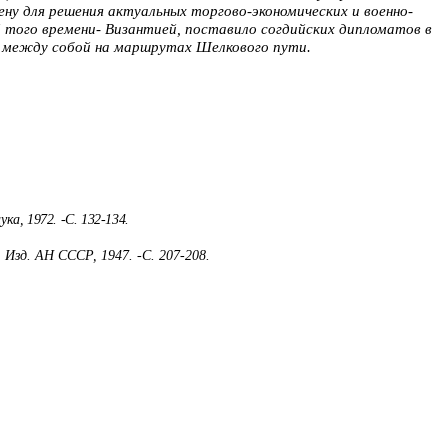
ну для решения актуальных торгово-экономических и военно-
того времени- Византией, поставило согдийских дипло­ма­тов в
и между собой на маршрутах Шелкового пути.
ука, 1972. -С. 132-134.
 Изд. АН СССР, 1947. -С
. 207-208.