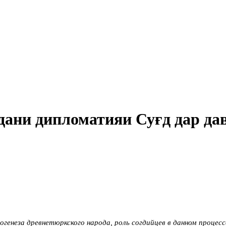
дани дипломатияи Суғд дар дав
енеза древне­тюркского народа, роль согдийцев в данном процес