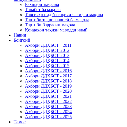
Бахшҳои маҷалла
Талабот ба мақола
Тавсияҳо оид ба таҳияи чакидаи мақола
Тартиби тақризнависӣ ба мақола
Тартиби баррасии мақола
Қоидаҳои таҳияи маводди илмӣ
Навид
Бойгонӣ
Ахбори ДДҲБСТ - 2011
Ахбори ДДҲБСТ-2012
Ахбори ДДҲБСТ-2013
Ахбори ДДҲБСТ-2014
Ахбори ДДҲБСТ-2015
Ахбори ДДҲБСТ - 2016
Ахбори ДДҲБСТ - 2017
Ахбори ДДҲБСТ - 2018
Ахбори ДДҲБСТ - 2019
Ахбори ДДҲБСТ - 2020
Ахбори ДДҲБСТ - 2021
Ахбори ДДҲБСТ - 2022
Ахбори ДДҲБСТ - 2023
Ахбори ДДҲБСТ - 2024
Ахбори ДДҲБСТ - 2025
Тамос