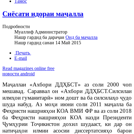
Тамос
Сиёсати идораи маҷалла
Подробности
Муаллиф
Администратор
Нашр гардид ба дараҷаи
Оид ба маҷалла
Нашр гардид санаи
14 Май 2015
Печать
E-mail
Read magazines online free
новости android
Маҷаллаи «Ахбори ДДҲБСТ» аз соли 2000 чоп
мешавад. Сараввал он «Ахбори ДДҲБСТ.
Силсилаи
илмҳои гуманитарӣ
»
ном дошт ва ба силсилаҳо ҷудо
шуда набуд. Аз моҳи июни соли 2011 маҷалла ба
Феҳристи нашрияҳои КОА ВМИ ФР ва аз соли 2018
ба Феҳристи нашрияҳои КОА назди Президенти
Ҷумҳурии Тоҷикистон дохил шудааст, ки дар он
натиҷаҳои илмии асосии диссертатсияҳо барои