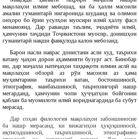
мақолаҳои илмие
мебошад
, ки ба ҳалли масоили
амалии гуманитарӣ нигаронида шудаанд
ва олимон
онҳоро бо ёрии
усулҳои муосири илмӣ ҳаллу фасл
менамоянд. Дар раванди таълим, эҷодиёти илмӣ,
ҳамчунин таҷдиди Тоҷикистони муосир, донишҳои
гуманитарӣ нақши фавқулода калон мебоза
н
д.
Барои насли наврас донистани асли худ, таърихи
ватану ҷаҳон дорои аҳаммияти бузург аст. Бинобар
ин, дар маҷалла натиҷаҳои таҳқиқоти илмии аслӣ ва
мақолаҳои обзорӣ аз рўи масоили аз ҳама
муҳимтарини таърихи ватан, бостоншиносӣ,
этнография, манбаъшиносӣ, таърихнигорӣ нашр
мегарданд, ҳамчунин чопи ҳуҷҷатҳои бойгонии
қаблан ба муомилоти илмӣ вориднагардида ба субут
мерасад.
Дар соҳаи филология мақолаҳои забоншиносие
ба нашр мерасанд, ки вижагиҳои ҳуқуқшиносӣ,
иқтисодшиносӣ, таърихшиносӣ, этнографияю