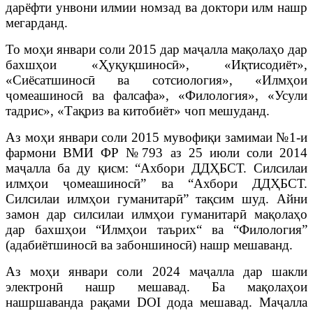
дарёфти унвони илмии номзад ва доктори илм нашр
мегарданд.
То моҳи январи соли 2015 дар маҷалла мақолаҳо дар
бахшҳои «Ҳуқуқшиносӣ», «Иқтисодиёт»,
«Сиёсатшиносӣ ва сотсиология», «Илмҳои
ҷомеашиносӣ ва фалсафа», «Филология», «Усули
тадрис», «Тақриз ва китобиёт» чоп мешуданд.
Аз моҳи январи соли 2015 мувофиқи замимаи №1-и
фармони ВМИ ФР №793 аз 25 июли соли 2014
маҷалла ба ду қисм: “Ахбори ДДҲБСТ. Силсилаи
илмҳои ҷомеашиносӣ” ва “Ахбори ДДҲБСТ.
Силсилаи илмҳои гуманитарӣ” тақсим шуд. Айни
замон дар силсилаи илмҳои гуманитарӣ мақолаҳо
дар бахшҳои “Илмҳои таърих“ ва “Филология”
(адабиётшиносӣ ва забоншиносӣ) нашр мешаванд.
Аз моҳи январи соли 2024 маҷалла дар шакли
электронӣ нашр мешавад. Ба мақолаҳои
нашршаванда рақами DOI дода мешавад. Маҷалла