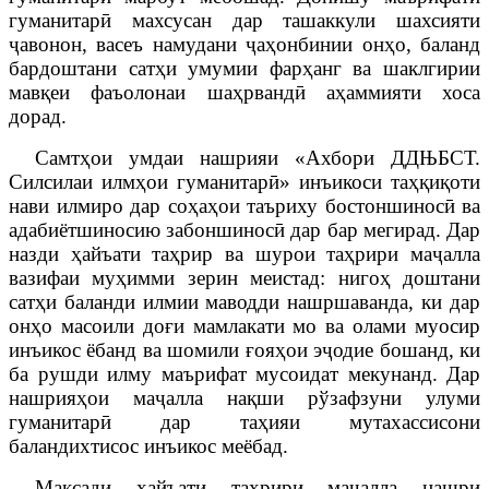
гуманитарӣ махсусан дар ташаккули шахсияти
ҷавонон, васеъ намудани ҷаҳонбинии онҳо, баланд
бардоштани сатҳи умумии фарҳанг ва шаклгирии
мавқеи фаъолонаи шаҳрвандӣ аҳаммияти хоса
дорад.
Самтҳои умдаи нашрияи «Ахбори ДД
Њ
БСТ.
Силсилаи илмҳои гуманитарӣ» инъикоси таҳқиқоти
нави илмиро дар соҳаҳои таъриху бостоншиносӣ ва
адабиётшиносию забоншиносӣ дар бар мегирад. Дар
назди ҳайъати таҳрир ва шурои таҳрири маҷалла
вазифаи муҳимми зерин меистад: нигоҳ доштани
сатҳи баланди илмии маводди нашршаванда, ки дар
онҳо масоили доғи мамлакати мо ва олами муосир
инъикос ёбанд ва шомили ғояҳои эҷодие бошанд, ки
ба рушди илму маърифат мусоидат мекунанд. Дар
нашрияҳои маҷалла нақши рўзафзуни улуми
гуманитарӣ дар таҳияи мутахассисони
баландихтисос инъикос меёбад.
Мақсади ҳ
айъати таҳрири маҷалла
нашри