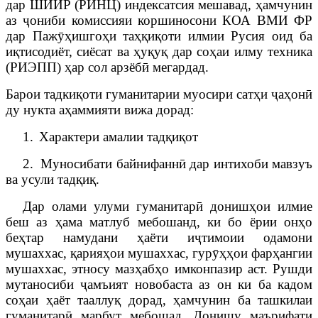
дар ШИИР (РИНЦ) индексатсия мешавад, ҳамчунин
аз ҷониби комиссияи коршиносони КОА ВМИ ФР
дар
Пажӯҳишгоҳи таҳқиқоти илмии Русия оид ба
иқтисодиёт, сиёсат ва ҳуқуқ дар соҳаи илму техника
(РИЭПП) ҳар сол арзёбӣ мегардад.
Барои тадкиқоти гуманитарии муосири сатҳи ҷаҳонӣ
ду нукта аҳаммияти вижа дорад:
1.
Характери амалии тадқиқот
2.
Муносибати байнифаннӣ дар интихоби мавзуъ
ва усули тадқиқ.
Дар олами улуми гуманитарӣ донишҳои илмие
беш аз ҳама матлуб мебошанд, ки бо ёрии онҳо
беҳтар намудани ҳаёти иҷтимоии одамони
мушаххас, қарияҳои мушаххас, гур
ӯ
ҳҳои фарҳангии
мушаххас, этносу мазҳабҳо имконпазир аст. Рушди
мутаносиби ҷамъият новобаста аз он ки ба кадом
соҳаи ҳаёт тааллуқ дорад, ҳамчунин ба ташкилаи
гуманитарӣ марбут мебошад. Донишу маърифати