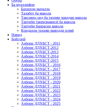
Обуна
Ба муаллифон
Бахшҳои маҷалла
Талабот ба мақола
Тавсияҳо оид ба таҳияи чакидаи мақола
Тартиби тақризнависӣ ба мақола
Тартиби баррасии мақола
Қоидаҳои таҳияи маводди илмӣ
Навид
Бойгонӣ
Ахбори ДДҲБСТ - 2011
Ахбори ДДҲБСТ-2012
Ахбори ДДҲБСТ-2013
Ахбори ДДҲБСТ-2014
Ахбори ДДҲБСТ-2015
Ахбори ДДҲБСТ - 2016
Ахбори ДДҲБСТ - 2017
Ахбори ДДҲБСТ - 2018
Ахбори ДДҲБСТ - 2019
Ахбори ДДҲБСТ - 2020
Ахбори ДДҲБСТ - 2021
Ахбори ДДҲБСТ - 2022
Ахбори ДДҲБСТ - 2023
Ахбори ДДҲБСТ - 2024
Ахбори ДДҲБСТ - 2025