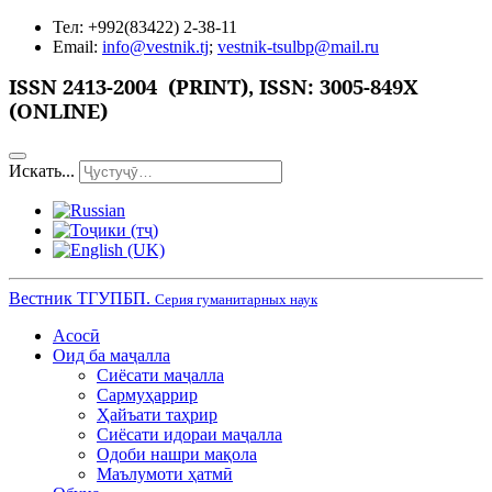
Тел: +992(83422) 2-38-11
Email:
info@vestnik.tj
;
vestnik-tsulbp@mail.ru
ISSN
2413-2004 (PRINT),
ISSN: 3005-849X
(ONLINE)
Искать...
Вестник ТГУПБП.
Серия гуманитарных наук
Асосӣ
Оид ба маҷалла
Сиёсати маҷалла
Сармуҳаррир
Ҳайъати таҳрир
Сиёсати идораи маҷалла
Одоби нашри мақола
Маълумоти ҳатмӣ