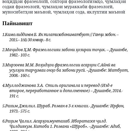
воҳидҳои фразеологӣ, сохтори фразеологизмҳо, ҷумлаҳои
содаи фразеологӣ, ҷумлаҳои мураккаби фразеологӣ,
муносибатҳои маъноӣ, чумлаҳои сода, яклухтии маъноӣ
Пайнавишт
1.
Камолиддинов Б.
Як
ғ
алати
забони
матбуот
//
Ган
ҷи забон. –
2015.– 1(4) 30 январ.- 8 с.
2.
Маҷидов Ҳ.М. Фразеологияи забони ҳозираи тоҷик. – Душанбе,
1982.- 103 с.
3.
Мирзоева М.М. Воҳидҳои фразеологии асарҳои С.Айнӣ ва
усулҳои тарҷумаи онҳо ба забони русӣ. –Душанбе: Матбуот,
2008.-
160 с.
4.
Муллоджанова З.А.
Стиль оригинала и перевод (Изд-е
второе, переработанное и дополненное) – Душанбе, 2014.-
191 с.
5.
Рахим Джалил. Шураб. Роман в 3-х книгах.- Душанбе: Ирфон,
1973.- 575 с.
6.
Ра
ҳ
им
Ҷалил. Асар
ҳ
ои
мунтахаб
.
Иборат
аз
се
ҷи
лд
.
Ҷ
илди
якум
. Китоби 1. Романи «Ш
ў
роб»
.
–
Душанбе
:
Адиб
,