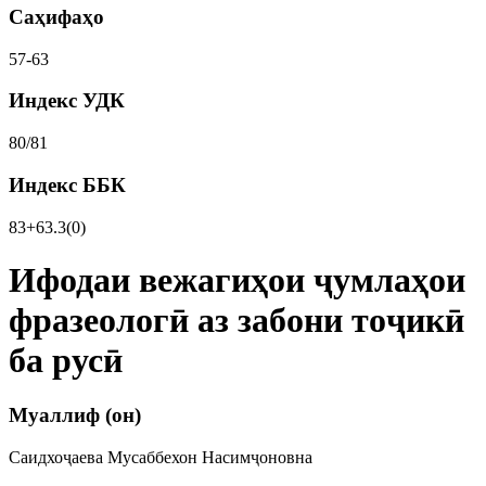
Саҳифаҳо
57-63
Индекс УДК
80/81
Индекс ББК
83+63.3(0)
Ифодаи вежагиҳои ҷумлаҳои
фразеологӣ аз забони тоҷикӣ
ба русӣ
Муаллиф (он)
Саидхоҷаева Мусаббехон Насимҷоновна