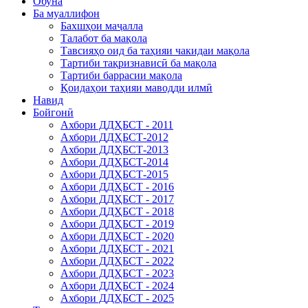
Обуна
Ба муаллифон
Бахшҳои маҷалла
Талабот ба мақола
Тавсияҳо оид ба таҳияи чакидаи мақола
Тартиби тақризнависӣ ба мақола
Тартиби баррасии мақола
Қоидаҳои таҳияи маводди илмӣ
Навид
Бойгонӣ
Ахбори ДДҲБСТ - 2011
Ахбори ДДҲБСТ-2012
Ахбори ДДҲБСТ-2013
Ахбори ДДҲБСТ-2014
Ахбори ДДҲБСТ-2015
Ахбори ДДҲБСТ - 2016
Ахбори ДДҲБСТ - 2017
Ахбори ДДҲБСТ - 2018
Ахбори ДДҲБСТ - 2019
Ахбори ДДҲБСТ - 2020
Ахбори ДДҲБСТ - 2021
Ахбори ДДҲБСТ - 2022
Ахбори ДДҲБСТ - 2023
Ахбори ДДҲБСТ - 2024
Ахбори ДДҲБСТ - 2025