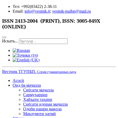
Тел: +992(83422) 2-38-11
Email:
info@vestnik.tj
;
vestnik-tsulbp@mail.ru
ISSN
2413-2004 (PRINT),
ISSN: 3005-849X
(ONLINE)
Искать...
Вестник ТГУПБП.
Серия гуманитарных наук
Асосӣ
Оид ба маҷалла
Сиёсати маҷалла
Сармуҳаррир
Ҳайъати таҳрир
Сиёсати идораи маҷалла
Одоби нашри мақола
Маълумоти ҳатмӣ