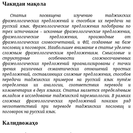
Чакидаи мақола
Статья посвящена изучению таджикских
фразеологических предложений и способам их передачи на
русский язык. Фразеологические предложения подобраны по
трех источников – исконные фразеологические предложения,
фразеоло­гические предложения, производные от
фразеологических словосочетаний, и ФП, созданные на базе
пословиц и поговорок. Наибольшее внимание в статье уделено
сложным фразео­логическим предложениям. Смысловые и
структурные особенности сложносочиненных
фразеологических предложений проанали­зированы с точки
зрения различных семанти­ческих отношений простых
предложений, составляющих сложные предложения, способов
передачи таджикских примеров на русский язык путём
определения их аналогии, соответствия перевода и
комментария в двух языках. Статья является определённым
вкладом в исследование таджикской паремиологии. В рамках
сложных фразеологических предложений показан ряд
несоответствий при переводе таджикских пословиц и
поговорок на русский язык.
Калидвожаҳо