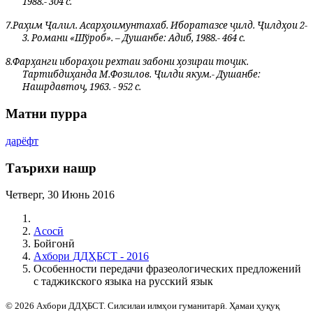
1988.- 304 с.
7.
Ра
ҳ
им
Ҷ
алил
. Асар
ҳ
ои
мунтахаб
.
Иборат
аз
се
ҷ
илд
.
Ҷ
илд
ҳои 2-
3.
Романи «Шўроб». – Душанбе: Адиб, 1988.- 464 с.
8.
Фарҳанги ибораҳои рехтаи забони ҳозираи тоҷик.
Тартибдиҳанда М.Фозилов. Ҷилди якум.- Душанбе:
Нашрдавтоҷ, 1963. - 952 с.
Матни пурра
дарёфт
Таърихи нашр
Четверг, 30 Июнь 2016
Асосӣ
Бойгонӣ
Ахбори ДДҲБСТ - 2016
Особенности передачи фразеологических предложений
с таджикского языка на русский язык
© 2026 Ахбори ДДҲБСТ. Силсилаи илмҳои гуманитарӣ. Ҳамаи ҳуқуқ