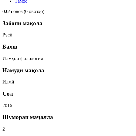
Тамос
0.0/
5
овоз (0 овозҳо)
Забони мақола
Русӣ
Бахш
Илмҳои филология
Намуди мақола
Илмӣ
Сол
2016
Шумораи маҷалла
2