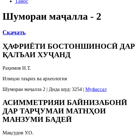
Тамос
Шумораи маҷалла - 2
Скачать
ҲАФРИЁТИ БОСТОНШИНОСӢ ДАР
ҚАЛЪАИ ХУҶАНД
Раҳимов Н.Т.
Илмҳои таърих ва археология
Шумораи маҷалла 2
|
Дида шуд: 3254
|
Муфассал
АСИММЕТРИЯИ БАЙНИЗАБОНӢ
ДАР ТАРҶУМАИ МАТНҲОИ
МАНЗУМИ БАДЕӢ
Мақсудов У.О.