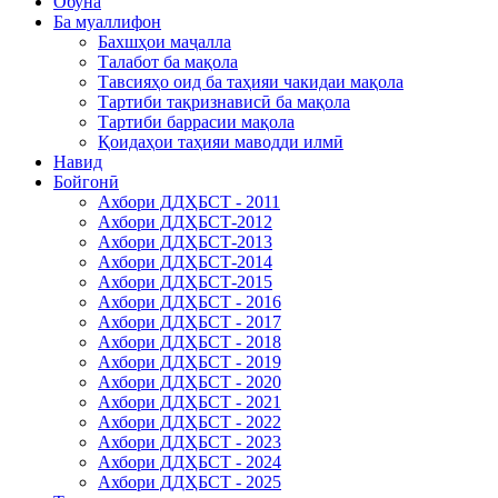
Обуна
Ба муаллифон
Бахшҳои маҷалла
Талабот ба мақола
Тавсияҳо оид ба таҳияи чакидаи мақола
Тартиби тақризнависӣ ба мақола
Тартиби баррасии мақола
Қоидаҳои таҳияи маводди илмӣ
Навид
Бойгонӣ
Ахбори ДДҲБСТ - 2011
Ахбори ДДҲБСТ-2012
Ахбори ДДҲБСТ-2013
Ахбори ДДҲБСТ-2014
Ахбори ДДҲБСТ-2015
Ахбори ДДҲБСТ - 2016
Ахбори ДДҲБСТ - 2017
Ахбори ДДҲБСТ - 2018
Ахбори ДДҲБСТ - 2019
Ахбори ДДҲБСТ - 2020
Ахбори ДДҲБСТ - 2021
Ахбори ДДҲБСТ - 2022
Ахбори ДДҲБСТ - 2023
Ахбори ДДҲБСТ - 2024
Ахбори ДДҲБСТ - 2025