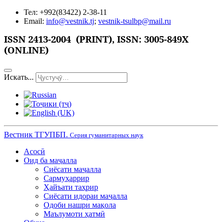
Тел: +992(83422) 2-38-11
Email:
info@vestnik.tj
;
vestnik-tsulbp@mail.ru
ISSN
2413-2004 (PRINT),
ISSN: 3005-849X
(ONLINE)
Искать...
Вестник ТГУПБП.
Серия гуманитарных наук
Асосӣ
Оид ба маҷалла
Сиёсати маҷалла
Сармуҳаррир
Ҳайъати таҳрир
Сиёсати идораи маҷалла
Одоби нашри мақола
Маълумоти ҳатмӣ