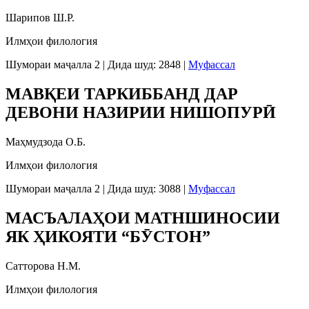
Шарипов Ш.Р.
Илмҳои филология
Шумораи маҷалла 2
|
Дида шуд: 2848
|
Муфассал
МАВҚЕИ ТАРКИББАНД ДАР
ДЕВОНИ НАЗИРИИ НИШОПУРӢ
Маҳмудзода О.Б.
Илмҳои филология
Шумораи маҷалла 2
|
Дида шуд: 3088
|
Муфассал
МАСЪАЛАҲОИ МАТНШИНОСИИ
ЯК ҲИКОЯТИ “БӮСТОН”
Сатторова Н.М.
Илмҳои филология