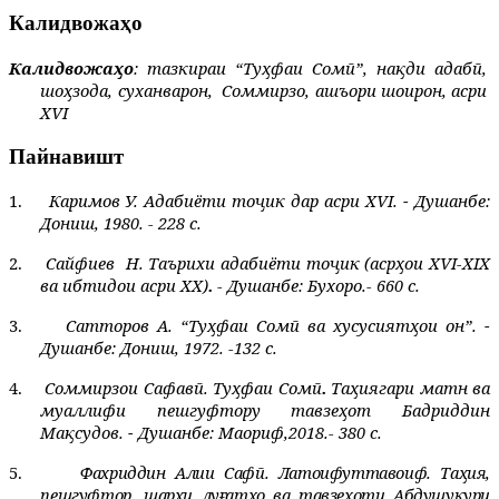
Калидвожаҳо
Калидвожаҳо
: тазкираи “Туҳфаи Сомӣ”, нақди адабӣ,
шоҳзода, суханварон,
Соммирзо, ашъори шоирон, асри
XVI
Пайнавишт
1.
Каримов У.
Адабиёти тоҷик дар асри XVI.
-
Душанбе:
Дониш, 1980. - 228 с.
2.
Сайфиев
Н. Таърихи адабиёти тоҷик (асрҳои ХVI-ХIХ
ва ибтидои асри ХХ)
.
- Душанбе: Бухоро.- 660 с.
3.
Сатторов А. “Туҳфаи Сомӣ ва хусусиятҳои он”.
-
Душанбе:
Дониш, 1972. -132 с.
4.
Соммирзои Сафавӣ. Туҳфаи Сомӣ
.
Таҳиягари матн ва
муаллифи пешгуфтору тавзеҳот Бадриддин
Мақсудов.
-
Душанбе: Маориф,2018.- 380 с.
5.
Фахриддин Алии Сафӣ. Латоифуттавоиф
.
Таҳия,
пешгуфтор, шарҳи луғатҳо ва тавзеҳоти Абдушукури