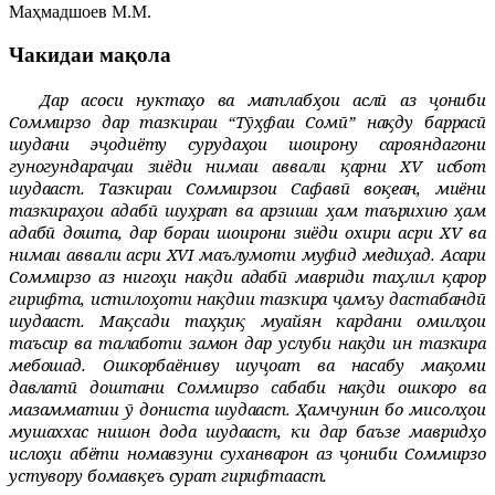
Маҳмадшоев М.М.
Чакидаи мақола
Дар асоси нуктаҳо ва матлабҳои аслӣ аз ҷониби
Соммирзо дар тазкираи “Тӯҳфаи Сомӣ” нақду баррасӣ
шудани эҷодиёту сурудаҳои шоирону сарояндагони
гуногундараҷаи зиёди нимаи аввали қарни XV исбот
шудааст. Тазкираи Соммирзои Сафавӣ воқеан, миёни
тазкираҳои адабӣ шуҳрат ва арзиши ҳам таърихию ҳам
адабӣ дошта, дар бораи шоирони зиёди охири асри XV ва
нимаи аввали асри XVI маълумоти муфид медиҳад. Асари
Соммирзо аз нигоҳи нақди адабӣ мавриди таҳлил қарор
гирифта, истилоҳоти нақдии тазкира ҷамъу дастабандӣ
шудааст. Мақсади таҳқиқ муайян кардани омилҳои
таъсир ва талаботи замон дар услуби нақди ин тазкира
мебошад. Ошкорбаёниву шуҷоат ва насабу мақоми
давлатӣ доштани Соммирзо сабаби нақди ошкоро ва
мазамматии ӯ дониста шудааст. Ҳамчунин бо мисолҳои
мушаххас нишон дода шудааст, ки дар баъзе мавридҳо
ислоҳи абёти номавзуни суханварон аз ҷониби Соммирзо
устувору бомавқеъ сурат гирифтааст.