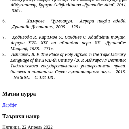
Абдусаттор, Бурҳон Сайфиддинов
–Душанбе: Адиб, 2011,
-336 с.
6.
Ҳамроев
Ҷумъақул.
Асрори нақди адабӣ.
-Душанбе:Деваштич, 2005.
- 128 с.
7.
Ҳодизода Р., Каримов У., Саъдиев С. Адабиёти тоҷик.
Асрҳои XVI- XIХ ва ибтидои асри ХХ. -Душанбе:
Маориф, 1988. - 171с.
8.
Ashrapov, B. P. The Place of Poly-Affixes in the Tajik Literary
Language of the XVIII-th Century / B. P. Ashrapov // Вестник
Таджикского государственного университета права,
бизнеса и политики. Серия гуманитарных наук. – 2015.
– No 3(64). – C. 122-131.
Матни пурра
Дарёфт
Таърихи нашр
Пятница, 22 Апрель 2022