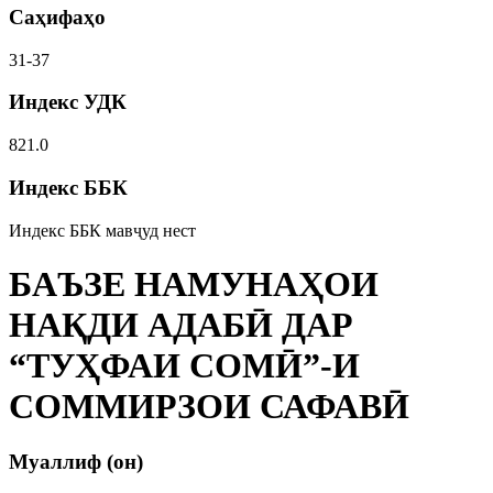
Саҳифаҳо
31-37
Индекс УДК
821.0
Индекс ББК
Индекс ББК мавҷуд нест
БАЪЗЕ НАМУНАҲОИ
НАҚДИ АДАБӢ ДАР
“ТУҲФАИ СОМӢ”-И
СОММИРЗОИ САФАВӢ
Муаллиф (он)