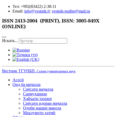
Тел: +992(83422) 2-38-11
Email:
info@vestnik.tj
;
vestnik-tsulbp@mail.ru
ISSN
2413-2004 (PRINT),
ISSN: 3005-849X
(ONLINE)
Искать...
Вестник ТГУПБП.
Серия гуманитарных наук
Асосӣ
Оид ба маҷалла
Сиёсати маҷалла
Сармуҳаррир
Ҳайъати таҳрир
Сиёсати идораи маҷалла
Одоби нашри мақола
Маълумоти ҳатмӣ