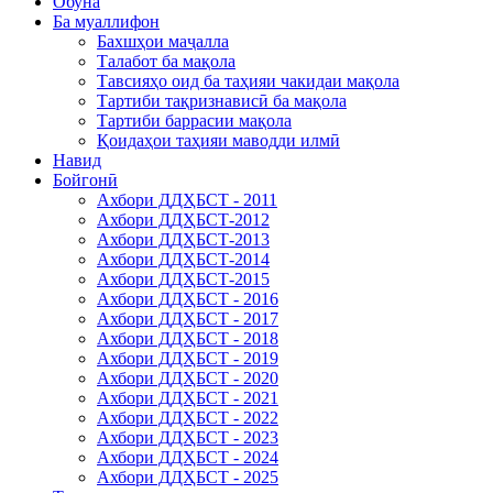
Обуна
Ба муаллифон
Бахшҳои маҷалла
Талабот ба мақола
Тавсияҳо оид ба таҳияи чакидаи мақола
Тартиби тақризнависӣ ба мақола
Тартиби баррасии мақола
Қоидаҳои таҳияи маводди илмӣ
Навид
Бойгонӣ
Ахбори ДДҲБСТ - 2011
Ахбори ДДҲБСТ-2012
Ахбори ДДҲБСТ-2013
Ахбори ДДҲБСТ-2014
Ахбори ДДҲБСТ-2015
Ахбори ДДҲБСТ - 2016
Ахбори ДДҲБСТ - 2017
Ахбори ДДҲБСТ - 2018
Ахбори ДДҲБСТ - 2019
Ахбори ДДҲБСТ - 2020
Ахбори ДДҲБСТ - 2021
Ахбори ДДҲБСТ - 2022
Ахбори ДДҲБСТ - 2023
Ахбори ДДҲБСТ - 2024
Ахбори ДДҲБСТ - 2025