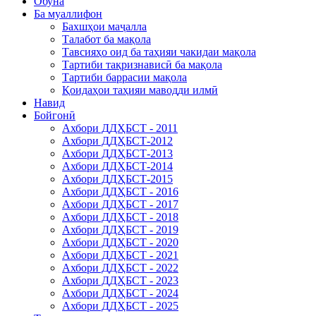
Обуна
Ба муаллифон
Бахшҳои маҷалла
Талабот ба мақола
Тавсияҳо оид ба таҳияи чакидаи мақола
Тартиби тақризнависӣ ба мақола
Тартиби баррасии мақола
Қоидаҳои таҳияи маводди илмӣ
Навид
Бойгонӣ
Ахбори ДДҲБСТ - 2011
Ахбори ДДҲБСТ-2012
Ахбори ДДҲБСТ-2013
Ахбори ДДҲБСТ-2014
Ахбори ДДҲБСТ-2015
Ахбори ДДҲБСТ - 2016
Ахбори ДДҲБСТ - 2017
Ахбори ДДҲБСТ - 2018
Ахбори ДДҲБСТ - 2019
Ахбори ДДҲБСТ - 2020
Ахбори ДДҲБСТ - 2021
Ахбори ДДҲБСТ - 2022
Ахбори ДДҲБСТ - 2023
Ахбори ДДҲБСТ - 2024
Ахбори ДДҲБСТ - 2025