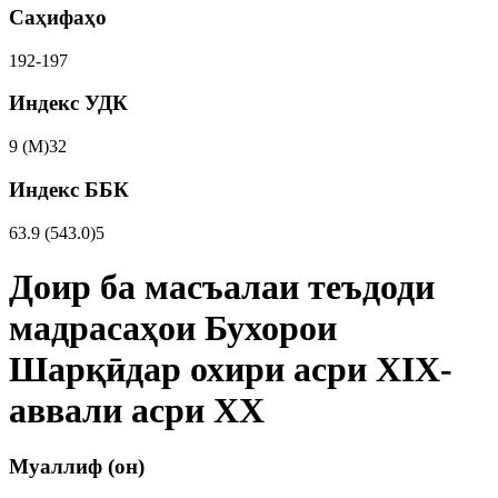
Саҳифаҳо
192-197
Индекс УДК
9 (М)32
Индекс ББК
63.9 (543.0)5
Доир ба масъалаи теъдоди
мадрасаҳои Бухорои
Шарқӣдар охири асри XIX-
аввали асри XX
Муаллиф (он)