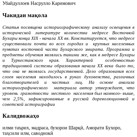
Убайдуллоев Насрулло Каримович
Чакидаи мақола
Статья посвящена историографическому анализу освещения в
исторической литературе количества медресе Восточной
Бухары конца
XIX
- начала
XX
вв. Констатируется, что медресе
существовали почти во всех городах и крупных населенных
пунктах восточной части Бухарского эмирата. Программа и
предметы обучения являлись такими же, как в медресе Бухары
и Туркестанского края. Характерной особенностью
традиционной системы образования начала ХХ века было то,
что она не являлась государственной. Дело образования всех
слоев насе­ления находилось в руках духовенства, различных
благотворителей и частных лиц. На основе анализа
историографического материала автор утверждает, что
уровень грамотности местного населения был намного- выше,
чем 2,5%, зафик­сированные в русской дореволюционной и
советской историграфии
Калидвожаҳо
илми таърих, мадраса, бухорои Шарқӣ, Аморати Бухоро,
таҳсили илм, саводнокӣ