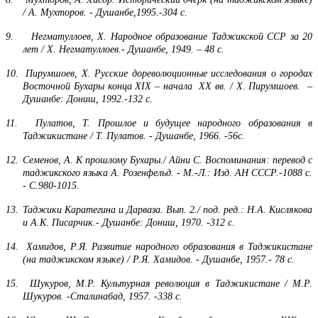
/ А. Мухторов. - Душанбе,1995.-304 с.
9.
Негматуллоев, Х. Народное образование Таджикской ССР за 20
лет / Х. Негматуллоев.- Душанбе, 1949. – 48 с.
10.
Пирумшоев, Х. Русские дореволюционные исследования о городах
Восточной Бухары конца
XIX
– начала
XX
вв. / Х. Пирумшоев. –
Душанбе: Дониш, 1992.-132 с.
11.
Пулатов, Т. Прошлое и будущее народного образования в
Таджикистане / Т. Пулатов. - Душанбе, 1966. -56с.
12.
Семенов, А. К прошлому Бухары./ Айни С. Воспоминания: перевод с
таджикского языка А. Розенфельд. - М.-Л.: Изд. АН СССР.-1088 с.
- С.980-1015.
13.
Таджики Каратегина и Дарваза. Вып. 2./ под. ред.: Н.А. Кислякова
и А.К. Писарчик.- Душанбе: Дониш, 1970. -312 с.
14.
Хамидов, Р.Я. Развитие народного образования в Таджикистане
(на таджикском языке) / Р.Я. Хамидов. - Душанбе, 1957.- 78 с.
15.
Шукуров, М.Р. Культурная революция в Таджикистане / М.Р.
Шукуров. -Сталинабад, 1957. -338 с.