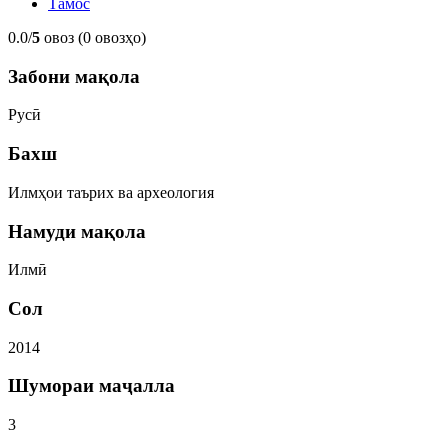
Тамос
0.0/
5
овоз (0 овозҳо)
Забони мақола
Русӣ
Бахш
Илмҳои таърих ва археология
Намуди мақола
Илмӣ
Сол
2014
Шумораи маҷалла
3