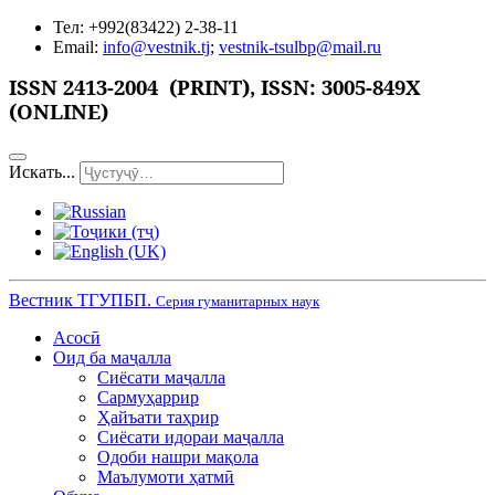
Тел: +992(83422) 2-38-11
Email:
info@vestnik.tj
;
vestnik-tsulbp@mail.ru
ISSN
2413-2004 (PRINT),
ISSN: 3005-849X
(ONLINE)
Искать...
Вестник ТГУПБП.
Серия гуманитарных наук
Асосӣ
Оид ба маҷалла
Сиёсати маҷалла
Сармуҳаррир
Ҳайъати таҳрир
Сиёсати идораи маҷалла
Одоби нашри мақола
Маълумоти ҳатмӣ