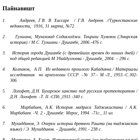
Пайнавишт
1.
Андреев, Г.В. В Хиссаре / Г.В. Андреев. //Туркестанские
ведомости, 1916, 31 марта, №72.
2.
Гулшани, Мухаммад Содикходжа. Таърихи Хумоюн (Эмирская
история) / М.С. Гулшани.- Душанбе, 2006.-476 с.
3.
История города Душанбе (с древнейших времен до наших дней) /
под общей редакцией М Убайдуллоева.- Душанбе, 2004. – 296 с.
4.
Колпаков, А.П. Из недавнего прошлого Кабадияна./ Материалы
исследования по археологии СССР. -№ 37.- М.-Л., 1953.-С.302-
306.
5.
Логофет, Д.Н. Бухарское ханство под русским протекторатом /
Д.Н. Логофет. -Т.
II
.-СПб.,1911.-340 с.
6.
Мирбабаев, А.К. История мадраса Таджикистана / А.К.
Мирбабаев. -Ч. 2.- Душанбе: Мерос, 1994. -71
c
., 11 ил.
7.
Мухиддинов, Э. Очерки истории древнего Рашта (на таджикском
языке) / Э. Мухиддинов. - Душанбе, 1991.- 238 с.
8.
Мухторов, А. Хисор. Исторический очерк (на таджикском языке)