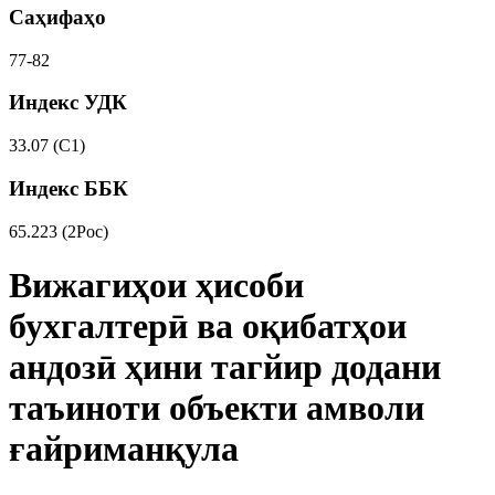
Саҳифаҳо
77-82
Индекс УДК
33.07 (С1)
Индекс ББК
65.223 (2Рос)
Вижагиҳои ҳисоби
бухгалтерӣ ва оқибатҳои
андозӣ ҳини тагйир додани
таъиноти объекти амволи
ғайриманқула