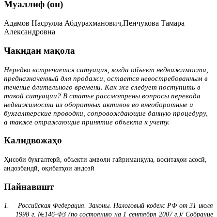
Муаллиф (он)
Адамов Насрулла Абдурахманович,Пенчукова Тамара
Александровна
Чакидаи мақола
Нередко встречается ситуация, когда объект недвижимости,
предназначенный для продажи, остается невостребованным в
течение длительного времени. Как же следует поступить в
такой ситуации? В статье рассмотрены вопросы перевода
недвижимости из оборотных активов во внеоборотные и
бухгалтерские проводки, сопровождающие данную процедуру,
а также отражающие принятие объекта к учету.
Калидвожаҳо
Ҳисоби бухгалтерӣ, объекти амволи ғайриманқула, воситаҳои асосӣ,
андозбандӣ, оқибатҳои андозӣ
Пайнавишт
1.
Российская Федерация. Законы. Налоговый кодекс РФ от 31 июля
1998 г. №146-ФЗ (по состоянию на 1 сентября 2007 г.)/ Собрание