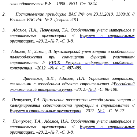
законодательства РФ. – 1998 - №31. Ст. 3824.
2.
Постановление президиума ВАС РФ от 23.11.2010. 3309/10 //
Вестник ВАС РФ. № 2. февраль 2011.
3.
Адамов, Н.А., Пенчукова, Т.А. Особенности учета материалов в
строительных организациях //
Бухучет в строительных
организациях
. –2012.–
№
7
. -С. 3-8.
4.
Адамов, Н., Зимин, В. Бухгалтерский учет затрат и особенности
налогообложения при совмещении функций участником
строительства //
РИСК: Ресурсы, информация, снабжение,
конкуренция
. –2012. –
№
4
. -С. 487-489.
5.
Данченков, В.И., Адамов, Н.А. Управление затратами,
связанными с возведением объекта строительства //
Российский
экономический интернет-журнал
. –2012.–
№
3
. -С. 96-100.
6.
Пенчукова, Т.А. Применение позаказного метода учета затрат и
калькулирования себестоимости продукции в строительстве //
Бухучет в строительных организациях
. –2012.–
№
1
. -С. 16-17.
7.
Пенчукова, Т.А., Адамов, Н.А. Особенности учета материалов в
строительных организациях //
Бухучет в строительных
организациях
. –2012.–
№
7
. -С. 3-8.