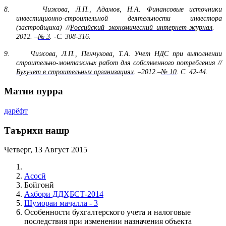
8.
Чижова, Л.П., Адамов, Н.А. Финансовые источники
инвестиционно-строительной деятельности инвестора
(застройщика) //
Российский экономический интернет-журнал
. –
2012. –
№
3
. -С. 308-316.
9.
Чижова, Л.П., Пенчукова, Т.А. Учет НДС при выполнении
строительно-монтажных работ для собственного потребления //
Бухучет в строительных организациях
. –2012.–
№
10
. С. 42-44.
Матни пурра
дарёфт
Таърихи нашр
Четверг, 13 Август 2015
Асосӣ
Бойгонӣ
Ахбори ДДҲБСТ-2014
Шумораи маҷалла - 3
Особенности бухгалтерского учета и налоговые
последствия при изменении назначения объекта