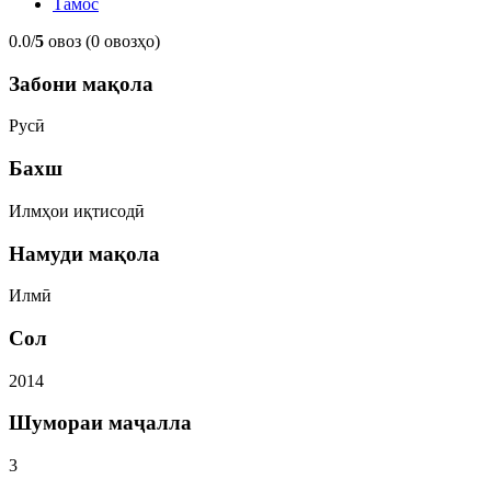
Тамос
0.0/
5
овоз (0 овозҳо)
Забони мақола
Русӣ
Бахш
Илмҳои иқтисодӣ
Намуди мақола
Илмӣ
Сол
2014
Шумораи маҷалла
3