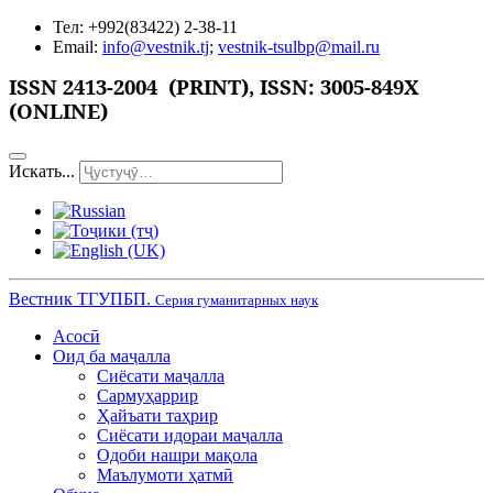
Тел: +992(83422) 2-38-11
Email:
info@vestnik.tj
;
vestnik-tsulbp@mail.ru
ISSN
2413-2004 (PRINT),
ISSN: 3005-849X
(ONLINE)
Искать...
Вестник ТГУПБП.
Серия гуманитарных наук
Асосӣ
Оид ба маҷалла
Сиёсати маҷалла
Сармуҳаррир
Ҳайъати таҳрир
Сиёсати идораи маҷалла
Одоби нашри мақола
Маълумоти ҳатмӣ