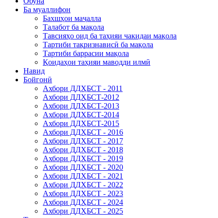
Обуна
Ба муаллифон
Бахшҳои маҷалла
Талабот ба мақола
Тавсияҳо оид ба таҳияи чакидаи мақола
Тартиби тақризнависӣ ба мақола
Тартиби баррасии мақола
Қоидаҳои таҳияи маводди илмӣ
Навид
Бойгонӣ
Ахбори ДДҲБСТ - 2011
Ахбори ДДҲБСТ-2012
Ахбори ДДҲБСТ-2013
Ахбори ДДҲБСТ-2014
Ахбори ДДҲБСТ-2015
Ахбори ДДҲБСТ - 2016
Ахбори ДДҲБСТ - 2017
Ахбори ДДҲБСТ - 2018
Ахбори ДДҲБСТ - 2019
Ахбори ДДҲБСТ - 2020
Ахбори ДДҲБСТ - 2021
Ахбори ДДҲБСТ - 2022
Ахбори ДДҲБСТ - 2023
Ахбори ДДҲБСТ - 2024
Ахбори ДДҲБСТ - 2025