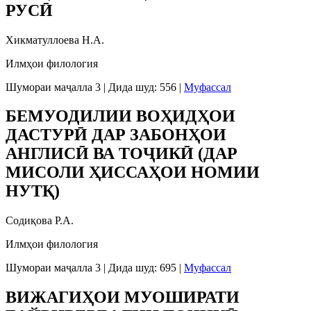
РУСӢ
Хикматуллоева Н.А.
Илмҳои филология
Шумораи маҷалла 3
|
Дида шуд: 556
|
Муфассал
БЕМУОДИЛИИ ВОҲИДҲОИ
ДАСТУРӢ ДАР ЗАБОНҲОИ
АНГЛИСӢ ВА ТОҶИКӢ (ДАР
МИСОЛИ ҲИССАҲОИ НОМИИ
НУТҚ)
Содиқова Р.А.
Илмҳои филология
Шумораи маҷалла 3
|
Дида шуд: 695
|
Муфассал
ВИЖАГИҲОИ МУОШИРАТИ