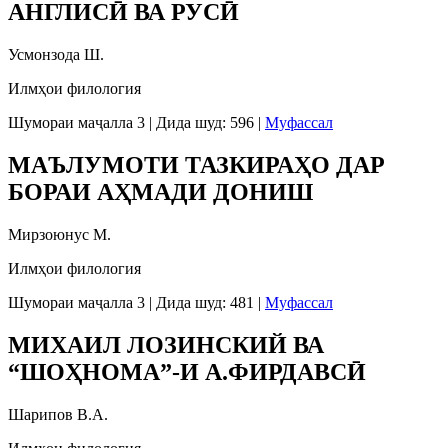
АНГЛИСӢ ВА РУСӢ
Усмонзода Ш.
Илмҳои филология
Шумораи маҷалла 3
|
Дида шуд: 596
|
Муфассал
МАЪЛУМОТИ ТАЗКИРАҲО ДАР
БОРАИ АҲМАДИ ДОНИШ
Мирзоюнус М.
Илмҳои филология
Шумораи маҷалла 3
|
Дида шуд: 481
|
Муфассал
МИХАИЛ ЛОЗИНСКИЙ ВА
“ШОҲНОМА”-И А.ФИРДАВСӢ
Шарипов В.А.