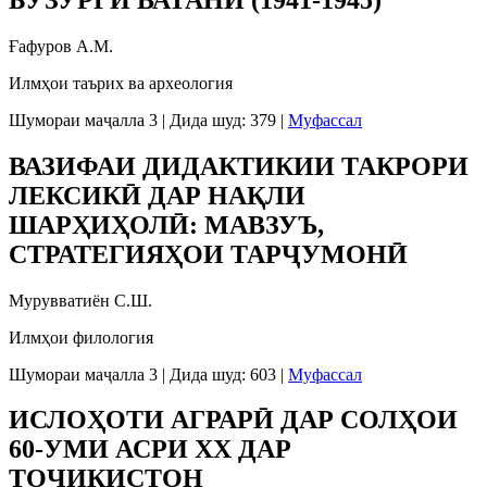
Ғафуров А.М.
Илмҳои таърих ва археология
Шумораи маҷалла 3
|
Дида шуд: 379
|
Муфассал
ВАЗИФАИ ДИДАКТИКИИ ТАКРОРИ
ЛЕКСИКӢ ДАР НАҚЛИ
ШАРҲИҲОЛӢ: МАВЗУЪ,
СТРАТЕГИЯҲОИ ТАРҶУМОНӢ
Мурувватиён С.Ш.
Илмҳои филология
Шумораи маҷалла 3
|
Дида шуд: 603
|
Муфассал
ИСЛОҲОТИ АГРАРӢ ДАР СОЛҲОИ
60-УМИ АСРИ ХХ ДАР
ТОҶИКИСТОН