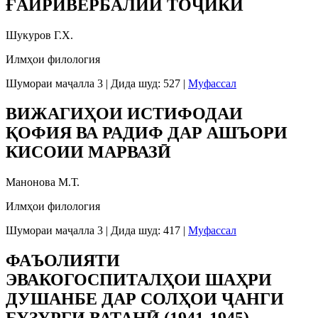
ҒАЙРИВЕРБАЛИИ ТОҶИКӢ
Шукуров Г.Х.
Илмҳои филология
Шумораи маҷалла 3
|
Дида шуд: 527
|
Муфассал
ВИЖАГИҲОИ ИСТИФОДАИ
ҚОФИЯ ВА РАДИФ ДАР АШЪОРИ
КИСОИИ МАРВАЗӢ
Манонова М.Т.
Илмҳои филология
Шумораи маҷалла 3
|
Дида шуд: 417
|
Муфассал
ФАЪОЛИЯТИ
ЭВАКОГОСПИТАЛҲОИ ШАҲРИ
ДУШАНБЕ ДАР СОЛҲОИ ҶАНГИ
БУЗУРГИ ВАТАНӢ (1941-1945)