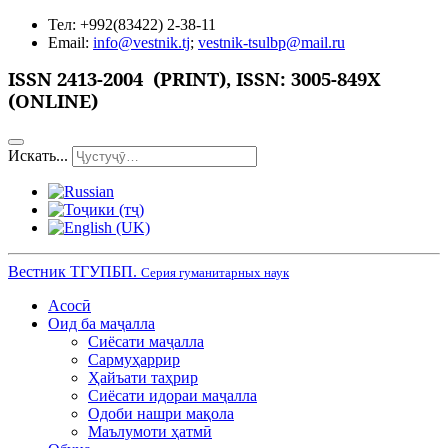
Тел: +992(83422) 2-38-11
Email:
info@vestnik.tj
;
vestnik-tsulbp@mail.ru
ISSN
2413-2004 (PRINT),
ISSN: 3005-849X
(ONLINE)
Искать...
Вестник ТГУПБП.
Серия гуманитарных наук
Асосӣ
Оид ба маҷалла
Сиёсати маҷалла
Сармуҳаррир
Ҳайъати таҳрир
Сиёсати идораи маҷалла
Одоби нашри мақола
Маълумоти ҳатмӣ