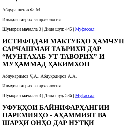
Абдурашитов Ф. М.
Илмҳои таърих ва археология
Шумораи маҷалла 3
|
Дида шуд: 445
|
Муфассал
ИСТИФОДАИ МАКТУБҲО ҲАМЧУН
САРЧАШМАИ ТАЪРИХӢ ДАР
“МУНТАХАБ-УТ-ТАВОРИХ”-И
МУҲАММАД ҲАКИМХОН
Абдукаримов Ҷ.А., Абдуқодиров А.А.
Илмҳои таърих ва археология
Шумораи маҷалла 3
|
Дида шуд: 536
|
Муфассал
УФУҚҲОИ БАЙНИФАРҲАНГИИ
ПАРЕМИЯҲО - АҲАММИЯТ ВА
ШАРҲИ ОНҲО ДАР НУТҚИ