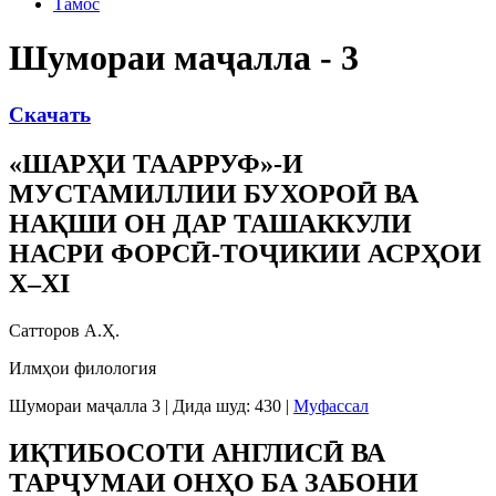
Тамос
Шумораи маҷалла - 3
Скачать
«ШАРҲИ ТААРРУФ»-И
МУСТАМИЛЛИИ БУХОРОӢ ВА
НАҚШИ ОН ДАР ТАШАККУЛИ
НАСРИ ФОРСӢ-ТОҶИКИИ АСРҲОИ
X–XI
Сатторов А.Ҳ.
Илмҳои филология
Шумораи маҷалла 3
|
Дида шуд: 430
|
Муфассал
ИҚТИБОСОТИ АНГЛИСӢ ВА
ТАРҶУМАИ ОНҲО БА ЗАБОНИ