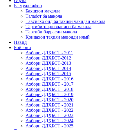
Обуна
Ба муаллифон
Бахшҳои маҷалла
Талабот ба мақола
Тавсияҳо оид ба таҳияи чакидаи мақола
Тартиби тақризнависӣ ба мақола
Тартиби баррасии мақола
Қоидаҳои таҳияи маводди илмӣ
Навид
Бойгонӣ
Ахбори ДДҲБСТ - 2011
Ахбори ДДҲБСТ-2012
Ахбори ДДҲБСТ-2013
Ахбори ДДҲБСТ-2014
Ахбори ДДҲБСТ-2015
Ахбори ДДҲБСТ - 2016
Ахбори ДДҲБСТ - 2017
Ахбори ДДҲБСТ - 2018
Ахбори ДДҲБСТ - 2019
Ахбори ДДҲБСТ - 2020
Ахбори ДДҲБСТ - 2021
Ахбори ДДҲБСТ - 2022
Ахбори ДДҲБСТ - 2023
Ахбори ДДҲБСТ - 2024
Ахбори ДДҲБСТ - 2025