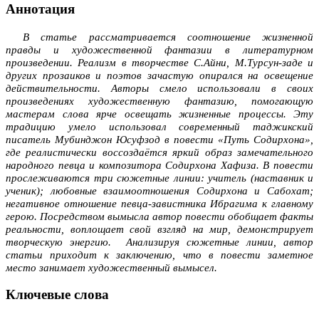
Аннотация
В статье рассматривается соотношение жизненной
правды и художест­венной фантазии в литературном
произведении. Реализм в творчестве С.Айни, М.Турсун-заде и
других прозаиков и поэтов зачастую опирался на освещение
действительности. Авторы смело использовали в своих
произведениях художественную фантазию, помогающую
мастерам слова ярче освещать жизненные процессы. Эту
традицию умело использовал современный таджикский
писатель Мубинджон Юсуфзод в повести «Путь Содирхона»,
где реалистически воссоздаётся яркий образ замечательного
народ­ного певца и композитора Содирхона Хафиза. В повести
прослеживаются три сюжетные линии: учитель (наставник и
ученик); любовные взаимоотношения Содирхона и Сабохат;
негативное отношение певца-завистника Ибрагима к главному
герою. Посредством вымысла автор повести обобщает факты
реальности, воплощает свой взгляд на мир, демонстрирует
творческую энергию. Анализируя сюжетные линии, автор
статьи приходит к заключению, что в повести заметное
место занимает художественный вымысел.
Ключевые слова