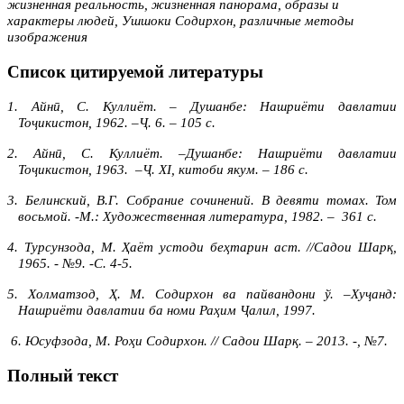
жизненная реальность, жизненная панорама, образы и
характеры людей, Ушшоки Содирхон, различные методы
изображения
Список цитируемой литературы
1. Айнӣ, С. Куллиёт. – Душанбе: Нашриёти давлатии
Тоҷикистон, 1962. –Ҷ. 6. – 105 с.
2. Айнӣ, С. Куллиёт. –Душанбе: Нашриёти давлатии
Тоҷикистон, 1963. –Ҷ. XI, китоби якум. – 186 с.
3. Белинский, В.Г. Собрание сочинений. В девяти томах. Том
восьмой. -М.: Художественная литература, 1982. – 361 с.
4. Турсунзода, М. Ҳаёт устоди беҳтарин аст. //Садои Шарқ,
1965. - №9. -С. 4-5.
5. Холматзод, Ҳ. М. Содирхон ва пайвандони ў. –Хуҷанд:
Нашриёти давлатии ба номи Раҳим Ҷалил, 1997.
6. Юсуфзода, М. Роҳи Содирхон. // Садои Шарқ. – 2013. -, №7.
Полный текст