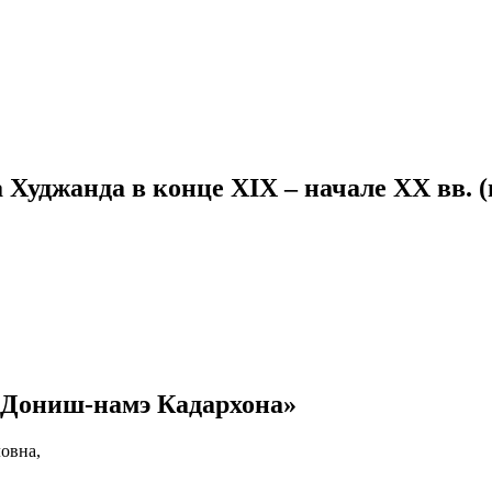
Худжанда в конце XIX – начале ХХ вв. (
«Дониш-намэ Кадархона»
овна,