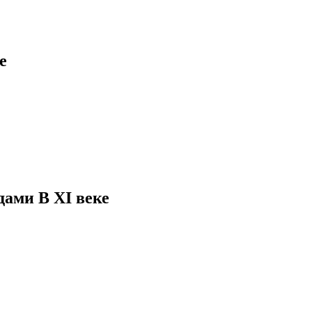
е
дами В XI веке