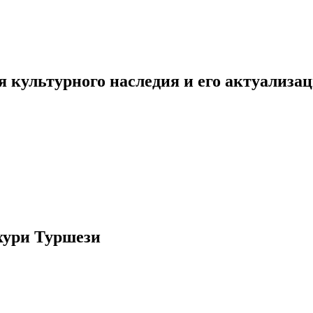
 культурного наследия и его актуализа
хури Туршези