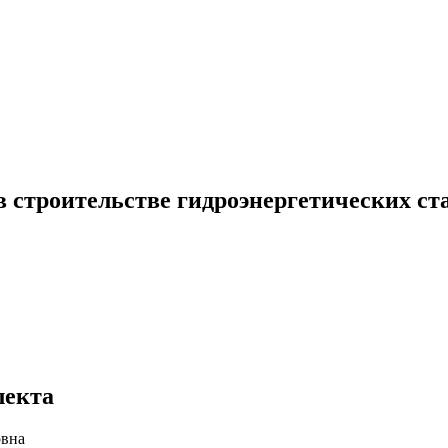
 строительстве гидроэнергетических ст
лекта
овна