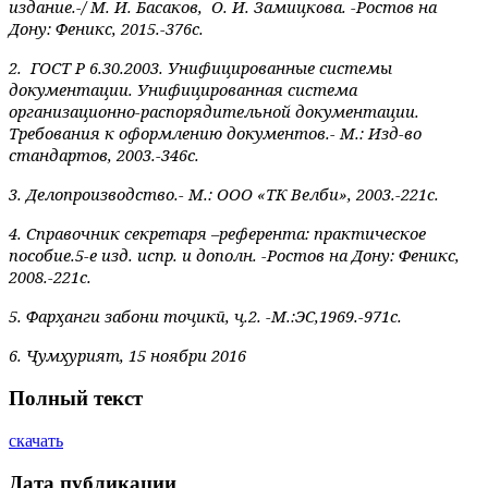
издание.-/ М. И. Басаков, О. И. Замицкова. -Ростов на
Дону: Феникс, 2015.-376с.
2. ГОСТ Р 6.30.2003. Унифицированные системы
документации. Унифицированная система
организационно-распорядительной документации.
Требования к оформлению документов.- М.: Изд-во
стандартов, 2003.-346с.
3. Делопроизводство.- М.: ООО «ТК Велби», 2003.-221с.
4. Справочник секретаря –референта: практическое
пособие.5-е изд. испр. и дополн. -Ростов на Дону: Феникс,
2008.-221с.
5. Фарҳанги забони тоҷикӣ, ҷ.2. -М.:ЭС,1969.-971с.
6.
Ҷумҳурият
, 15
ноябри
2016
Полный текст
скачать
Дата публикации