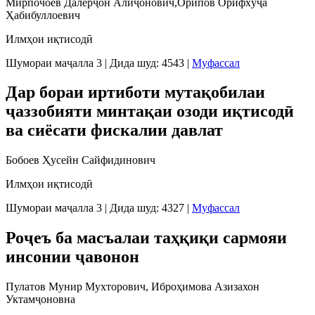
Мирпочоев Далерҷон Алиҷонович,Орипов Орифхўҷа
Ҳабибуллоевич
Илмҳои иқтисодӣ
Шумораи маҷалла 3
|
Дида шуд: 4543
|
Муфассал
Дар бораи иртиботи мутақобилаи
ҷаззобияти минтақаи озоди иқтисодӣ
ва сиёсати фискалии давлат
Бобоев Ҳусейн Сайфидинович
Илмҳои иқтисодӣ
Шумораи маҷалла 3
|
Дида шуд: 4327
|
Муфассал
Роҷеъ ба масъалаи таҳқиқи сармояи
инсонии ҷавонон
Пулатов Мунир Мухторович, Иброҳимова Азизахон
Уктамҷоновна