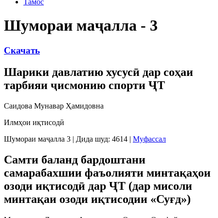
Тамос
Шумораи маҷалла - 3
Скачать
Шарики давлатию хусусӣ дар соҳаи
тарбияи ҷисмонию спорти ҶТ
Саидова Мунавар Ҳамидовна
Илмҳои иқтисодӣ
Шумораи маҷалла 3
|
Дида шуд: 4614
|
Муфассал
Самти баланд бардоштани
самарабахшии фаъолияти минтақаҳои
озоди иқтисодӣ дар ҶТ (дар мисоли
минтақаи озоди иқтисодии «Суғд»)