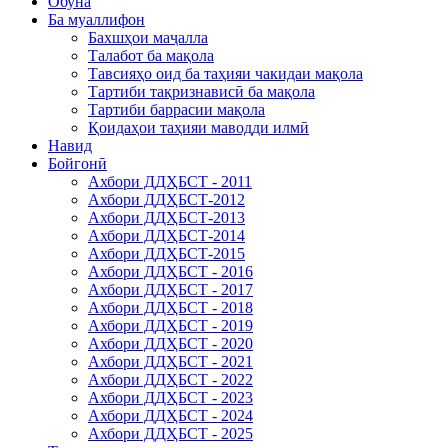
Обуна
Ба муаллифон
Бахшҳои маҷалла
Талабот ба мақола
Тавсияҳо оид ба таҳияи чакидаи мақола
Тартиби тақризнависӣ ба мақола
Тартиби баррасии мақола
Қоидаҳои таҳияи маводди илмӣ
Навид
Бойгонӣ
Ахбори ДДҲБСТ - 2011
Ахбори ДДҲБСТ-2012
Ахбори ДДҲБСТ-2013
Ахбори ДДҲБСТ-2014
Ахбори ДДҲБСТ-2015
Ахбори ДДҲБСТ - 2016
Ахбори ДДҲБСТ - 2017
Ахбори ДДҲБСТ - 2018
Ахбори ДДҲБСТ - 2019
Ахбори ДДҲБСТ - 2020
Ахбори ДДҲБСТ - 2021
Ахбори ДДҲБСТ - 2022
Ахбори ДДҲБСТ - 2023
Ахбори ДДҲБСТ - 2024
Ахбори ДДҲБСТ - 2025