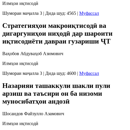
Илмҳои иқтисодӣ
Шумораи маҷалла 3
|
Дида шуд: 4565
|
Муфассал
Стратегияҳои макроиқтисодӣ ва
дигаргуниҳои ниҳодӣ дар шароити
иқтисодиёти давраи гузариши ҶТ
Ваҳобов Абдуваҳоб Азимович
Илмҳои иқтисодӣ
Шумораи маҷалла 3
|
Дида шуд: 4600
|
Муфассал
Назарияи ташаккули шакли пули
арзиш ва таъсири он ба низоми
муносибатҳои андозӣ
Шосаидов Файзулло Азамович
Илмҳои иқтисодӣ