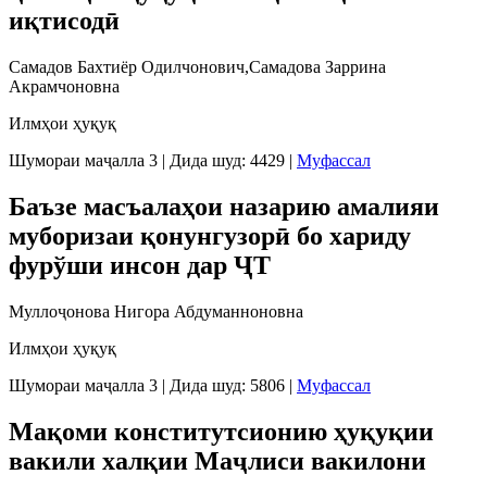
иқтисодӣ
Самадов Бахтиёр Одилчонович,Самадова Заррина
Акрамчоновна
Илмҳои ҳуқуқ
Шумораи маҷалла 3
|
Дида шуд: 4429
|
Муфассал
Баъзе масъалаҳои назарию амалияи
муборизаи қонунгузорӣ бо хариду
фурўши инсон дар ҶТ
Муллоҷонова Нигора Абдуманноновна
Илмҳои ҳуқуқ
Шумораи маҷалла 3
|
Дида шуд: 5806
|
Муфассал
Мақоми конститутсионию ҳуқуқии
вакили халқии Маҷлиси вакилони