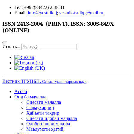
Тел: +992(83422) 2-38-11
Email:
info@vestnik.tj
;
vestnik-tsulbp@mail.ru
ISSN
2413-2004 (PRINT),
ISSN: 3005-849X
(ONLINE)
Искать...
Вестник ТГУПБП.
Серия гуманитарных наук
Асосӣ
Оид ба маҷалла
Сиёсати маҷалла
Сармуҳаррир
Ҳайъати таҳрир
Сиёсати идораи маҷалла
Одоби нашри мақола
Маълумоти ҳатмӣ