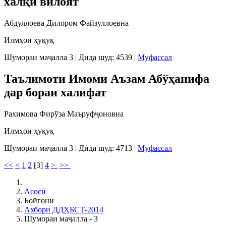
халқи вилоят
Абдуллоева Дилором Файзуллоевна
Илмҳои ҳуқуқ
Шумораи маҷалла 3
|
Дида шуд: 4539
|
Муфассал
Таълимоти Имоми Аъзам Абўҳанифа
дар бораи халифат
Рахимова Фирўза Маъруфҷоновна
Илмҳои ҳуқуқ
Шумораи маҷалла 3
|
Дида шуд: 4713
|
Муфассал
<<
<
1
2
[
3
]
4
>
>>
Асосӣ
Бойгонӣ
Ахбори ДДҲБСТ-2014
Шумораи маҷалла - 3