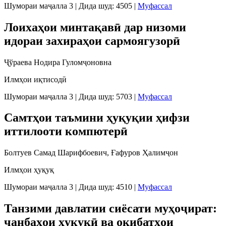
Шумораи маҷалла 3
|
Дида шуд: 4505
|
Муфассал
Лоихаҳои минтақавӣ дар низоми
идораи захираҳои сармоягузорӣ
Ҷўраева Нодира Гуломҷоновна
Илмҳои иқтисодӣ
Шумораи маҷалла 3
|
Дида шуд: 5703
|
Муфассал
Самтҳои таъмини ҳуқуқии ҳифзи
иттилооти компютерӣ
Болтуев Самад Шарифбоевич, Ғафуров Ҳалимҷон
Илмҳои ҳуқуқ
Шумораи маҷалла 3
|
Дида шуд: 4510
|
Муфассал
Танзими давлатии сиёсати муҳоҷират:
ҷанбаҳои ҳуқуқӣ ва оқибатҳои