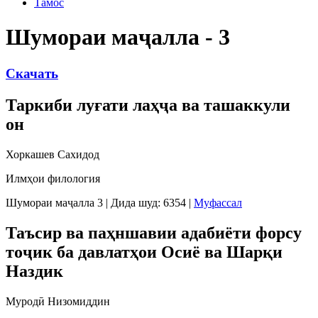
Тамос
Шумораи маҷалла - 3
Скачать
Таркиби луғати лаҳҷа ва ташаккули
он
Хоркашев Сахидод
Илмҳои филология
Шумораи маҷалла 3
|
Дида шуд: 6354
|
Муфассал
Таъсир ва паҳншавии адабиёти форсу
тоҷик ба давлатҳои Осиё ва Шарқи
Наздик
Муродӣ Низомиддин