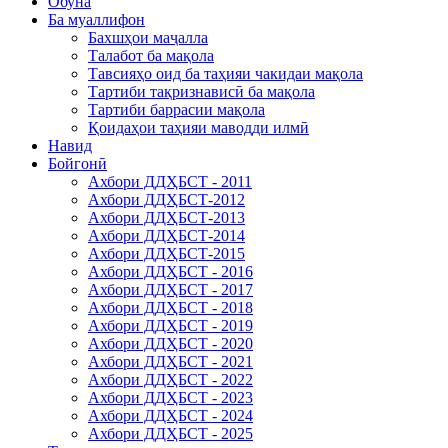
Обуна
Ба муаллифон
Бахшҳои маҷалла
Талабот ба мақола
Тавсияҳо оид ба таҳияи чакидаи мақола
Тартиби тақризнависӣ ба мақола
Тартиби баррасии мақола
Қоидаҳои таҳияи маводди илмӣ
Навид
Бойгонӣ
Ахбори ДДҲБСТ - 2011
Ахбори ДДҲБСТ-2012
Ахбори ДДҲБСТ-2013
Ахбори ДДҲБСТ-2014
Ахбори ДДҲБСТ-2015
Ахбори ДДҲБСТ - 2016
Ахбори ДДҲБСТ - 2017
Ахбори ДДҲБСТ - 2018
Ахбори ДДҲБСТ - 2019
Ахбори ДДҲБСТ - 2020
Ахбори ДДҲБСТ - 2021
Ахбори ДДҲБСТ - 2022
Ахбори ДДҲБСТ - 2023
Ахбори ДДҲБСТ - 2024
Ахбори ДДҲБСТ - 2025