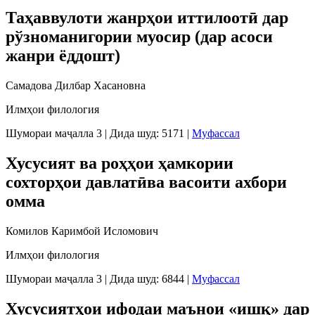
Таҳаввулоти жанрҳои иттилоотӣ дар
рўзноманигории муосир (дар асоси
жанри ёддошт)
Самадова Дилбар Хасановна
Илмҳои филология
Шумораи маҷалла 3
|
Дида шуд: 5171
|
Муфассал
Хусусият ва роҳҳои ҳамкории
сохторҳои давлатӣва васоити ахбори
омма
Комилов Каримбой Исломович
Илмҳои филология
Шумораи маҷалла 3
|
Дида шуд: 6844
|
Муфассал
Хусусиятҳои ифодаи маънои «ишқ» дар