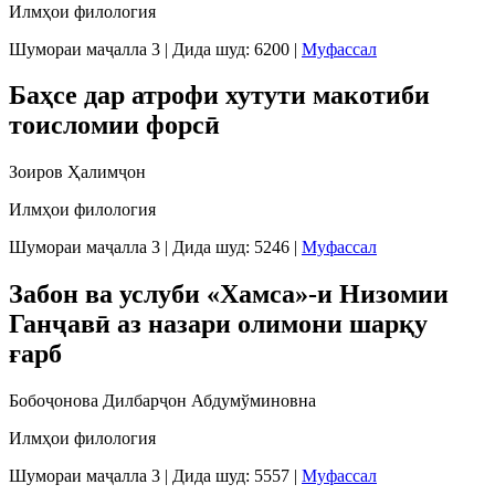
Илмҳои филология
Шумораи маҷалла 3
|
Дида шуд: 6200
|
Муфассал
Баҳсе дар атрофи хутути макотиби
тоисломии форсӣ
Зоиров Ҳалимҷон
Илмҳои филология
Шумораи маҷалла 3
|
Дида шуд: 5246
|
Муфассал
Забон ва услуби «Хамса»-и Низомии
Ганҷавӣ аз назари олимони шарқу
ғарб
Бобоҷонова Дилбарҷон Абдумўминовна
Илмҳои филология
Шумораи маҷалла 3
|
Дида шуд: 5557
|
Муфассал