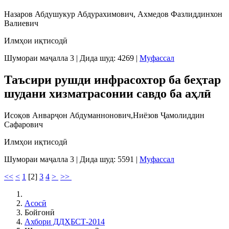
Назаров Абдушукур Абдурахимович, Ахмедов Фазлиддинхон
Валиевич
Илмҳои иқтисодӣ
Шумораи маҷалла 3
|
Дида шуд: 4269
|
Муфассал
Таъсири рушди инфрасохтор ба беҳтар
шудани хизматрасонии савдо ба аҳлӣ
Исоқов Анварҷон Абдуманнонович,Ниёзов Ҷамолиддин
Сафарович
Илмҳои иқтисодӣ
Шумораи маҷалла 3
|
Дида шуд: 5591
|
Муфассал
<<
<
1
[
2
]
3
4
>
>>
Асосӣ
Бойгонӣ
Ахбори ДДҲБСТ-2014