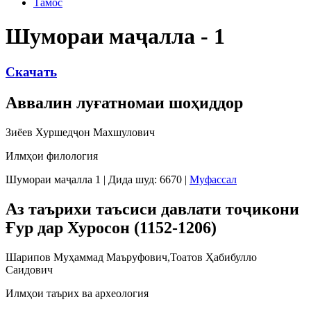
Тамос
Шумораи маҷалла - 1
Скачать
Аввалин луғатномаи шоҳиддор
Зиёев Хуршедҷон Махшулович
Илмҳои филология
Шумораи маҷалла 1
|
Дида шуд: 6670
|
Муфассал
Аз таърихи таъсиси давлати тоҷикони
Ғур дар Хуросон (1152-1206)
Шарипов Муҳаммад Маъруфович,Тоатов Ҳабибулло
Саидович
Илмҳои таърих ва археология