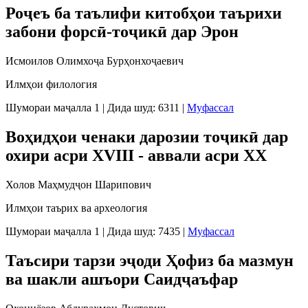
Роҷеъ ба таълифи китобҳои таърихи
забони форсӣ-тоҷикӣ дар Эрон
Исмоилов Олимхоҷа Бурҳонхоҷаевич
Илмҳои филология
Шумораи маҷалла 1
|
Дида шуд: 6311
|
Муфассал
Воҳидҳои ченаки дарозии тоҷикӣ дар
охири асри XVIII - аввали асри XX
Холов Маҳмудҷон Шарипович
Илмҳои таърих ва археология
Шумораи маҷалла 1
|
Дида шуд: 7435
|
Муфассал
Таъсири тарзи эҷоди Ҳофиз ба мазмун
ва шакли ашъори Саидҷаъфар