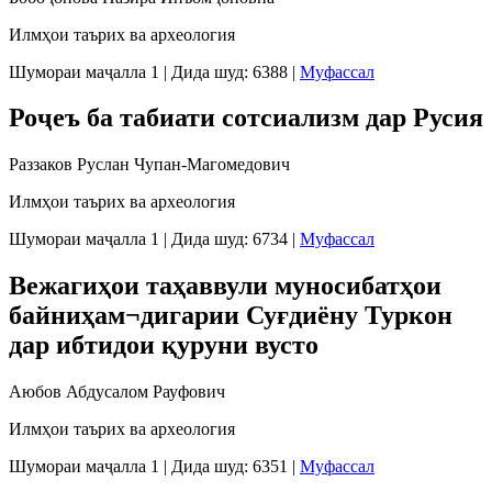
Илмҳои таърих ва археология
Шумораи маҷалла 1
|
Дида шуд: 6388
|
Муфассал
Роҷеъ ба табиати сотсиализм дар Русия
Раззаков Руслан Чупан-Магомедович
Илмҳои таърих ва археология
Шумораи маҷалла 1
|
Дида шуд: 6734
|
Муфассал
Вежагиҳои таҳаввули муносибатҳои
байниҳам¬дигарии Суғдиёну Туркон
дар ибтидои қуруни вусто
Аюбов Абдусалом Рауфович
Илмҳои таърих ва археология
Шумораи маҷалла 1
|
Дида шуд: 6351
|
Муфассал