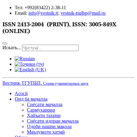
Тел: +992(83422) 2-38-11
Email:
info@vestnik.tj
;
vestnik-tsulbp@mail.ru
ISSN
2413-2004 (PRINT),
ISSN: 3005-849X
(ONLINE)
Искать...
Вестник ТГУПБП.
Серия гуманитарных наук
Асосӣ
Оид ба маҷалла
Сиёсати маҷалла
Сармуҳаррир
Ҳайъати таҳрир
Сиёсати идораи маҷалла
Одоби нашри мақола
Маълумоти ҳатмӣ