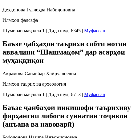
Деҳқонова Гулчеҳра Набиҷоновна
Илмҳои фалсафа
Шумораи маҷалла 1
|
Дида шуд: 6345
|
Муфассал
Баъзе ҷабҳаҳои таърихи cабти нотаи
аввалини “Шашмақом” дар аcарҳои
муҳаққиқон
Акрамова Санавбар Хайруллоевна
Илмҳои таърих ва археология
Шумораи маҷалла 1
|
Дида шуд: 6713
|
Муфассал
Баъзе ҷанбаҳои инкишофи таърихиву
фарҳангии либоси суннатии тоҷикон
(анъана ва навоварӣ)
Бобоҷонова Назира Инъомҷоновна