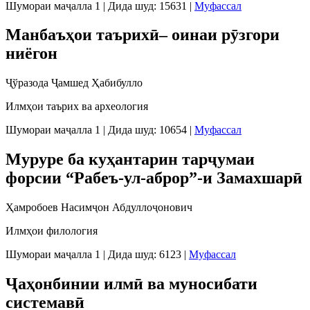
Шумораи маҷалла 1
|
Дида шуд: 15631
|
Муфассал
Манбаъҳои таърихӣ– оинаи рӯзгори
ниёгон
Ҷўразода Ҷамшед Ҳабибулло
Илмҳои таърих ва археология
Шумораи маҷалла 1
|
Дида шуд: 10654
|
Муфассал
Муруре ба куҳантарин тарҷумаи
форсии “Рабеъ-ул-аброр”-и Замахшарӣ
Ҳамробоев Насимҷон Абдуллоҷонович
Илмҳои филология
Шумораи маҷалла 1
|
Дида шуд: 6123
|
Муфассал
Ҷаҳонбинии илмӣ ва муносибати
системавӣ