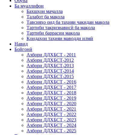
Обуна
Ба муаллифон
Бахшҳои маҷалла
Талабот ба мақола
Тавсияҳо оид ба таҳияи чакидаи мақола
Тартиби тақризнависӣ ба мақола
Тартиби баррасии мақола
Қоидаҳои таҳияи маводди илмӣ
Навид
Бойгонӣ
Ахбори ДДҲБСТ - 2011
Ахбори ДДҲБСТ-2012
Ахбори ДДҲБСТ-2013
Ахбори ДДҲБСТ-2014
Ахбори ДДҲБСТ-2015
Ахбори ДДҲБСТ - 2016
Ахбори ДДҲБСТ - 2017
Ахбори ДДҲБСТ - 2018
Ахбори ДДҲБСТ - 2019
Ахбори ДДҲБСТ - 2020
Ахбори ДДҲБСТ - 2021
Ахбори ДДҲБСТ - 2022
Ахбори ДДҲБСТ - 2023
Ахбори ДДҲБСТ - 2024
Ахбори ДДҲБСТ - 2025