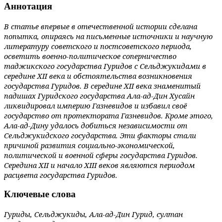
Аннотация
В статье впервые в отечественной истории сделана
попытка, опираясь на письменные источники и научную
литературу советского и постсоветского периода,
осветить военно-политическое соперничество
таджикского государства Гуридов с Сельджукидами в
середине XII века и обстоятельства возникновения
государства Гуридов. В середине XII века знаменитый
падишах Гуридского государства Ала-ад-Дин Хусайн
ликвидировал империю Газневидов и избавил своё
государство от протектората Газневидов. Кроме этого,
Ала-ад-Дину удалось добиться независимости от
Сельджукидского государства. Эти факторы стали
причиной развития социально-экономической,
политической и военной сферы государства Гуридов.
Середина XII и начало XIII веков являются периодом
расцвета государства Гуридов.
Ключевые слова
Гуриды, Сельджукиды, Ала-ад-Дин Гурид, султан