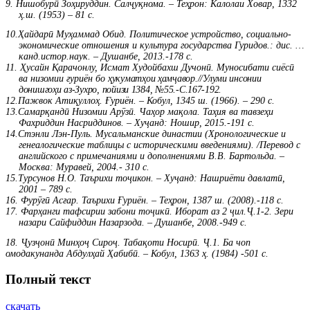
9. Нишобурӣ Зоҳируддин. Салҷуқнома. – Теҳрон: Калолаи Ховар, 1332
ҳ.ш. (1953) – 81 с.
10.Ҳайдарӣ Муҳаммад Обид. Политическое устройство, социально-
экономические отно­шения и культура государства Гуридов.: дис. …
канд.истор.наук. – Душанбе, 2013.-178 с.
11. Ҳусайн Қарачонлу, Исмат Худойбахш Дучонӣ. Муносибати сиёсӣ
ва низомии ғуриён бо
ҳукуматҳои ҳамҷавор.//Улуми инсонии
донишгоҳи аз-Зухро, пойизи 1384, №55.-С.167-192.
12.Пажвок Атиқуллоҳ. Ғуриён. – Кобул, 1345 ш. (1966). – 290 с.
13.Самарқандӣ Низомии Арӯзӣ. Чаҳор мақола. Таҳия ва тавзеҳи
Фахриддин Насриддинов. – Хуҷанд: Ношир, 2015.-191 с.
14.Стэнли Лэн-Пуль. Мусальманские династии (Хронологические и
генеалогические табли­цы с историческими введениями). /Перевод с
английского с примечаниями и дополнениями В.В. Бартольда. –
Москва: Муравей, 2004.- 310 с.
15.Турсунов Н.О. Таърихи тоҷикон. – Хуҷанд: Нашриёти давлатӣ,
2001 – 789 с.
16. Фурӯғӣ Асғар. Таърихи Ғуриён. – Теҳрон, 1387 ш. (2008).-118 с.
17. Фарҳанги тафсирии забони тоҷикӣ. Иборат аз 2 ҷил.Ҷ.1-2. Зери
назари Сайфиддин Назарзода. – Душанбе, 2008.-949 с.
18.
Ҷузҷонӣ Минҳоҷ Сироҷ. Табақоти Носирӣ. Ҷ.1. Ба чоп
омодакунанда Абдулҳай Ҳабибӣ. – Кобул, 1363 ҳ. (1984) -501 с.
Полный текст
скачать