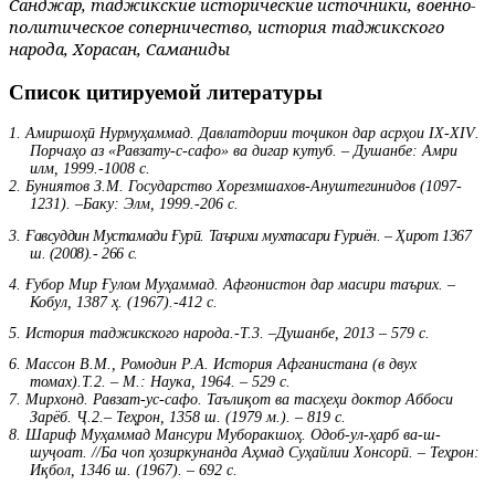
Санджар, таджикские исторические источники, военно-
политическое соперничество, история таджикского
народа, Хорасан, Саманиды
Список цитируемой литературы
1. Амиршоҳӣ Нурмуҳаммад. Давлатдории тоҷикон дар асрҳои
IX
-
XIV
.
Порчаҳо аз «Равзату-с-сафо» ва дигар кутуб. – Душанбе: Амри
илм, 1999.-1008 с.
2. Буниятов З.М. Государство Хорезмшахов-Ануштегинидов (1097-
1231). –Баку: Элм, 1999.-206 с.
3.
Ғ
авсуддин Мустамади
Ғ
ур
ӣ
.
Таърихи
мухтасари
Ғ
уриён
. – Ҳирот 1367
ш. (2008).- 266 с.
4. Ғубор Мир Ғулом Муҳаммад. Афғонистон дар масири таърих. –
Кобул, 1387 ҳ. (1967).-412 с.
5. История таджикского народа.-
Т
.3. –
Душанбе
, 2013 – 579 с.
6. Массон В.М., Ромодин Р.А. История Афганистана (в двух
томах).Т.2.
–
М.: Наука, 1964. – 529 с.
7. Мирхонд. Равзат-ус-сафо. Таълиқот ва тасҳеҳи доктор Аббоси
Зарёб. Ҷ.2.– Теҳрон, 1358 ш. (1979 м.). – 819 с.
8. Шариф Муҳаммад Мансури Муборакшоҳ. Одоб-ул-ҳарб ва-ш-
шуҷоат. //Ба чоп ҳозиркунанда Аҳмад Суҳайлии Хонсорӣ. – Теҳрон:
Иқбол, 1346 ш. (1967). – 692 с.