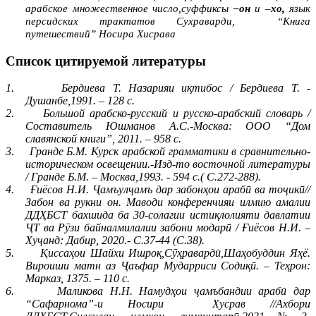
арабское множественное число,суффиксы
–он
и –
хо,
язык
персидских трактатов Сухраварди,
“Книга
путешествий” Носира Хисрава
Список цитируемой литературы
1.
Бердиева Т. Назарияи иқтибос / Бердиева Т. -
Душанбе,1991. – 128 с
.
2.
Большой арабско-русский и русско-арабский словарь /
Составитель Юшманов А.С.-Москва: ООО “Дом
славянской книги”, 2011. – 958 с.
3.
Гранде Б.М. Курск арабской грамматики в сравнительно-
историческом освещении.-Изд-то восточной литературы
/ Гранде Б.М. – Москва,1993. - 594 с.( С.272-288).
4.
Ғиёсов Н.И. Ҷамъулҷамъ дар забонҳои арабӣ ва тоҷикӣ//
Забон ва рукни он. Маводи конференчияи илмию амалии
ДДҲБСТ бахшида ба 30-солагии истиқлолияти давлатии
ҶТ ва Рӯзи байналмилалии забони модарӣ / Ғиёсов Н.И. –
Хуҷанд: Дабир, 2020.- С.37-44 (С.38).
5.
Қиссаҳои Шайхи Ишроқ,Сӯҳравардӣ,Шаҳобуддин Яҳё.
Вироиши матн аз Ҷаъфар Мударриси Содиқӣ. – Теҳрон:
Марказ, 1375. – 110 с.
6.
Маликова Н.Н. Намудҳои ҷамъбандии арабӣ дар
“Сафарнома”-и Носири
Хусрав //Ахбори