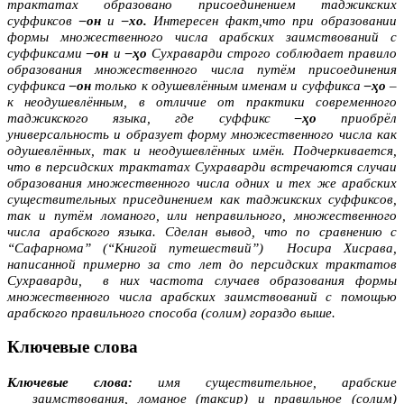
трактатах образовано присоединением таджикских
суффиксов
–он
и
–хо.
Интересен факт,что при образовании
формы множественного числа арабских заимствований с
суффиксами
–он
и
–ҳо
Сухраварди строго соблюдает правило
образования множественного числа путём присоединения
суффикса
–он
только к одушевлённым именам и суффикса
–ҳо
–
к неодушевлённым, в отличие от практики современного
таджикского языка, где суффикс
–ҳо
приобрёл
универсальность и образует форму множественного числа как
одушевлённых, так и неодушевлённых имён. Подчеркивается,
что в персидских трактатах Сухраварди встречаются случаи
образования множественного числа одних и тех же арабских
существительных присединением как таджикских суффиксов,
так и путём ломаного, или неправильного, множественного
числа арабского языка. Сделан вывод, что по сравнению с
“Сафарнома” (“Книгой путешествий”)
Носира Хисрава,
написанной примерно за сто лет до персидских трактатов
Сухраварди,
в них частота случаев образования формы
множественного числа арабских заимствований с помощью
арабского правильного способа (солим) гораздо выше.
Ключевые слова
Ключевые слова:
имя существительное, арабские
заимствования, ломаное (таксир) и правильное (солим)