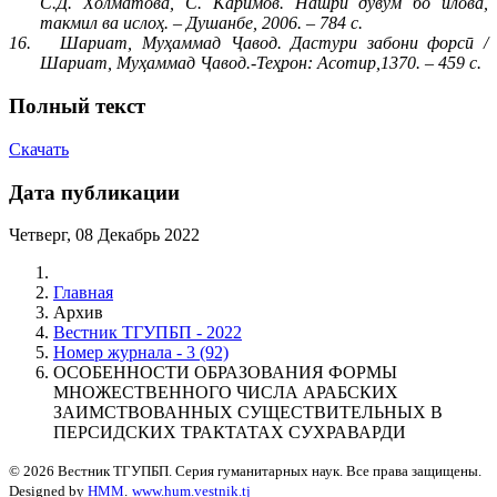
С.Д. Холматова, С. Каримов. Нашри дувум бо илова,
такмил ва ислоҳ. – Душанбе, 2006. – 784 с.
16.
Шариат, Муҳаммад Ҷавод. Дастури забони форсӣ /
Шариат, Муҳаммад Ҷавод.-Теҳрон: Асотир,1370. – 459 с.
Полный текст
Скачать
Дата публикации
Четверг, 08 Декабрь 2022
Главная
Архив
Вестник ТГУПБП - 2022
Номер журнала - 3 (92)
ОСОБЕННОСТИ ОБРАЗОВАНИЯ ФОРМЫ
МНОЖЕСТВЕННОГО ЧИСЛА АРАБСКИХ
ЗАИМСТВОВАННЫХ СУЩЕСТВИТЕЛЬНЫХ В
ПЕРСИДСКИХ ТРАКТАТАХ СУХРАВАРДИ
© 2026 Вестник ТГУПБП. Серия гуманитарных наук. Все права защищены.
Designed by
HMM
.
www.hum.vestnik.tj