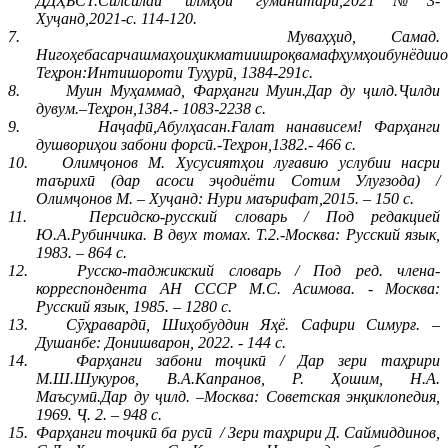
ДДҲБСТ.Силсилаи илмҳои гуманитарӣ,2021№3-
Хуҷанд,2021-с. 114-120.
7.
Муваҳҳид, Самад.
Нигоҳебасарчашмаҳоиҳикматиишроқвамафҳумҳоибунёдиио
Теҳрон:Интишороти Туҳурӣ, 1384-291с.
8.
Муин Муҳаммад, Фарҳанги Муин.Дар ду ҷилд.Ҷилди
дувум.–Теҳрон,1384.- 1083-2238 с.
9.
Наҷафӣ,Абулҳасан.Ғалат нанависем! Фарҳанги
душвориҳои забони форсӣ.-Теҳрон,1382.- 466 с.
10.
Олимҷонов М. Хусусиятҳои луғавию услубии насри
таърихӣ (дар асоси эҷодиёти Сотим Улуғзода) /
Олимҷонов М. – Хуҷанд: Нури маърифат,2015. – 150 с.
11.
Персидско-русский словарь / Под редакцией
Ю.А.Рубинчика. В двух томах. Т.2.-Москва: Русский язык,
1983. – 864 с.
12.
Русско-таджикский словарь / Под ред. члена-
корреспондента АН СССР М.С. Асимова. - Москва:
Русский язык, 1985. – 1280 с.
13.
Сӯҳравардӣ, Шиҳобуддин Яҳё. Сафири Симурғ. –
Душанбе: Донишварон, 2022. - 144 с.
14.
Фарҳанги забони тоҷикӣ / Дар зери таҳрири
М.Ш.Шукуров, В.А.Капранов, Р. Ҳошим, Н.А.
Маъсумӣ.Дар ду ҷилд. –Москва: Советская энқиклопедия,
1969. Ҷ. 2. – 948 с.
15.
Фарҳанги тоҷикӣ ба русӣ
/ Зери таҳрири Д. Саймиддинов,