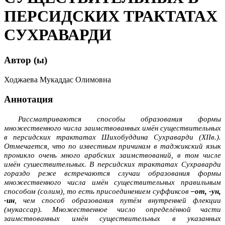
ПЕРСИДСКИХ ТРАКТАТАХ
СУХРАВАРДИ
Автор (ы)
Ходжаева Мукаддас Олимовна
Аннотация
Рассматриваются способы образования формы
множественного числа заимствованных имён существительных
в персидских трактатах Шихобуддина Сухраварди (
XII
в.).
Отмечается, что по известным причинам в таджикский язык
проникло очень много арабских заимствований, в том числе
имён сушествительных. В персидских трактатах Сухраварди
гораздо реже встречаются случаи образования формы
множественного числа имён существительных правильным
способом (солим), то есть присоединением суффиксов
–от, -ун,
-ин
, чем способ образования путём внутренней флекции
(мукассар). Множественное число определённой части
заимствованных имён существительных в указанных